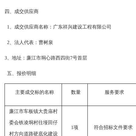
四
、成交供应商
1
、成交供应商
名称：广东祥兴建设工程有限公司
2、法人
代表：曹树泉
3、地址
：
廉江市垌心路西四街
7号首层
五
、报价明细
主要成交标的名称
数量
服务要求
廉江市车板镇大贵庙村
委会铁凌垌村往垭田仔
1项
符合招标文件要求
村方向道路硬底化建设