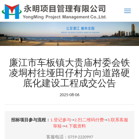
Toggle
naviga
廉江市车板镇大贵庙村委会铁
凌垌村往垭田仔村方向道路硬
底化建设工程成交公告
2025-08-06
招标项目参与流程：
1.登记参与
->
2.扫二维码付费
->
3.联系客服
审核
->
4.下载资料
客服电话：0759-2220997