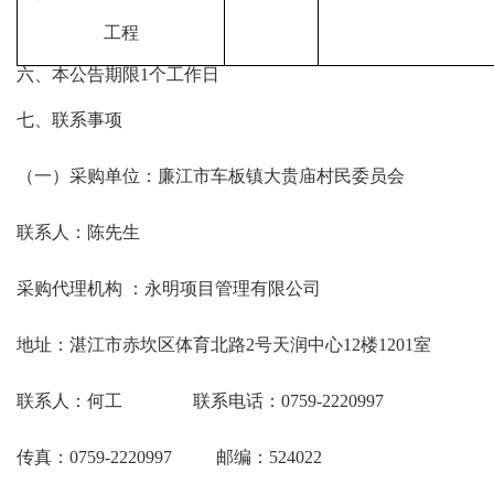
工程
六
、本公告期限
1个工作日
七
、联系事项
（一）采购单位：
廉江市车板镇大贵庙村民委员会
联系人：
陈
先生
采购代理机构
：
永明项目管理有限公司
地址：湛江市赤坎区体育北路
2号
天润中心
12楼
1201
室
联系人：
何工
联系电话：
0759-2220997
传真：
0759-2220997 邮编：5240
22